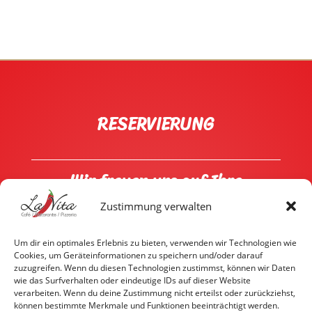
RESERVIERUNG
Wir freuen uns auf Ihre
Reservierung
07551 9493545
Zustimmung verwalten
Um dir ein optimales Erlebnis zu bieten, verwenden wir Technologien wie
Cookies, um Geräteinformationen zu speichern und/oder darauf
Öffnungszeiten
zuzugreifen. Wenn du diesen Technologien zustimmst, können wir Daten
wie das Surfverhalten oder eindeutige IDs auf dieser Website
Dienstag bis Sonntag von 11:30 bis
verarbeiten. Wenn du deine Zustimmung nicht erteilst oder zurückziehst,
23:00 Uhr
können bestimmte Merkmale und Funktionen beeinträchtigt werden.