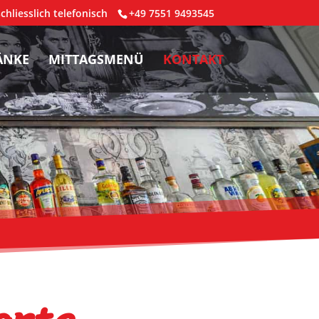
hliesslich telefonisch
+49 7551 9493545
ÄNKE
MITTAGSMENÜ
KONTAKT